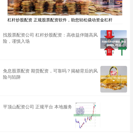
杠杆炒股配资 正规股票配资软件，助您轻松撬动资金杠杆
找股票配资公司 杠杆炒股配资：高收益伴随高风
险，谨慎入场
免息股票配资 期货配资，可靠吗？揭秘背后的风
险与陷阱
平顶山配资公司 正规平台 本地服务