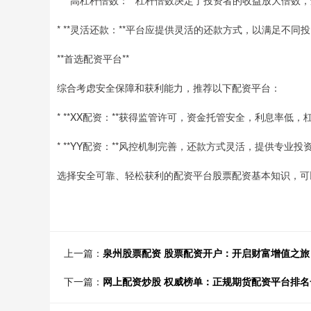
* **高杠杆倍数：**杠杆倍数决定了投资者的收益放大倍
* **灵活还款：**平台应提供灵活的还款方式，以满足不同
**首选配资平台**
综合考虑安全保障和获利能力，推荐以下配资平台：
* **XX配资：**获得监管许可，资金托管安全，利息率低，
* **YY配资：**风控机制完善，还款方式灵活，提供专业投
选择安全可靠、轻松获利的配资平台股票配资基本知识，可
上一篇：
泉州股票配资 股票配资开户：开启财富增值之旅
下一篇：
网上配资炒股 权威榜单：正规期货配资平台排名