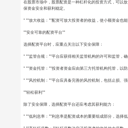
在股票市场中，股票配资是一种杠杆化的投资方式，可以放
保资金安全和获利稳定。
* **放大收益：**配资可放大投资者的收益，使小额资金也
**安全可靠的配资平台**
选择配资平台时，应重点关注以下安全保障：
* **监管合规：**平台应获得相关监管机构的许可和监管，
* **资金托管：**投资者资金应由第三方托管机构托管，以
* **风控机制：**平台应具备完善的风控机制，包括止损
**轻松获利**
除了安全保障，选择配资平台还应考虑其获利能力：
* **低利息率：**利息率是配资成本的重要组成部分，选