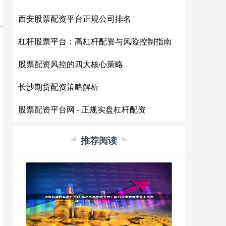
西安股票配资平台正规公司排名
杠杆股票平台：高杠杆配资与风险控制指南
股票配资风控的四大核心策略
长沙期货配资策略解析
股票配资平台网 - 正规实盘杠杆配资
推荐阅读