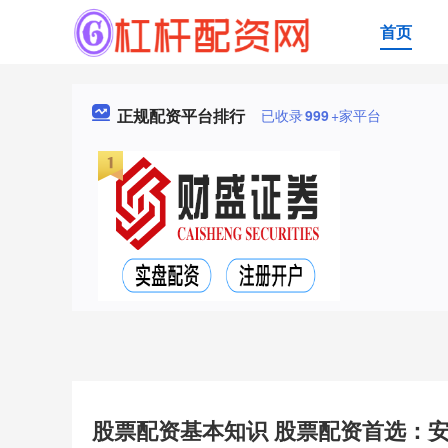
首页
正规配资平台排行
已收录
999
+家平台
股票配资基本知识 股票配资首选：