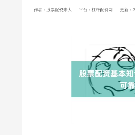
作者：股票配资来大
平台：杠杆配资网
更新：202