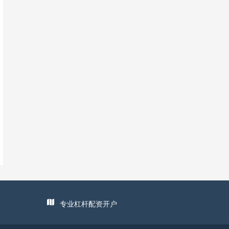
专业杠杆配资开户